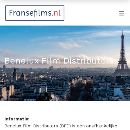
FILMGENRES
Actiefilm
Animatie
Benelux Film Distributors
Documentaire
Drama
Fantasy
Horror
Komedie
Informatie:
Kostuumdrama
Benelux Film Distributors (BFD) is een onafhankelijke