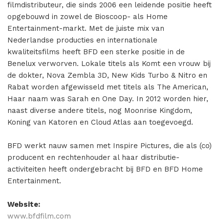
Misdaad
filmdistributeur, die sinds 2006 een leidende positie heeft
opgebouwd in zowel de Bioscoop- als Home
Musical
Entertainment-markt. Met de juiste mix van
Nederlandse producties en internationale
Oorlogsfilm
kwaliteitsfilms heeft BFD een sterke positie in de
Romantische komedie
Benelux verworven. Lokale titels als Komt een vrouw bij
de dokter, Nova Zembla 3D, New Kids Turbo & Nitro en
Thriller
Rabat worden afgewisseld met titels als The American,
Haar naam was Sarah en One Day. In 2012 worden hier,
naast diverse andere titels, nog Moonrise Kingdom,
Koning van Katoren en Cloud Atlas aan toegevoegd.
BFD werkt nauw samen met Inspire Pictures, die als (co)
producent en rechtenhouder al haar distributie-
activiteiten heeft ondergebracht bij BFD en BFD Home
Entertainment.
Website:
www.bfdfilm.com