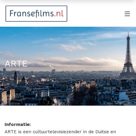
FILMGENRES
Actiefilm
Animatie
ARTE
Documentaire
Drama
Fantasy
Horror
Komedie
Informatie:
Kostuumdrama
ARTE is een cultuurtelevisiezender in de Duitse en