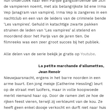
hun onderzoek naar een Parijse gangsterbende die zich
de vampieren noemt, met als belangrijkste lid ene Irma
Vep (anagram van vampire). Irma Vep is zangeres in een
nachtclub en een van de leiders van de criminele bende
‘Les vampires’. Gehuld in katachtige zwarte pakken
struinen de leden van ‘Les vampires’ al stelend en
moordend door het Parijs van de jaren tien. De
filmreeks was een zeer groot succes bij het publiek.
Alle delen van de serie bekijk je gratis op
Youtube
.
La petite marchande d’allumettes,
Jean Renoir
Nieuwjaarsnacht, ergens in het barre noorden in een
arme buurt. Een jong meisje (Catherine Hessling) leurt
op de straat met lucifers, maar in volle koopwoede
merkt niemand haar op. Door de ramen ziet ze hoe de
rijken feest vieren, terwijl zij verkleumt van de kou. Ze
heeft geen enkel doosje verkocht en durft niet naar huis