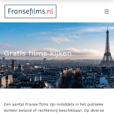
FILMGENRES
Actiefilm
Animatie
Gratis films kijken
Documentaire
Drama
Fantasy
Horror
Komedie
Een aantal Franse films zijn inmiddels in het publieke
Kostuumdrama
domein beland of rechtenvrij beschikbaar. Op diverse