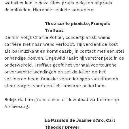
Misdaad
websites kun je deze films gratis bekijken of gratis
downloaden. Hieronder enkele aanraders.
Musical
Tirez sur le pianiste, François
Oorlogsfilm
Truffaut
Romantische komedie
De film volgt Charlie Kohler, concertpianist, wiens
carrière niet naar wens verloopt. Hij verdient de kost
Thriller
als barmuzikant en komt daarbij in contact met een stel
onhandige boeven. Ongewild raakt hij verstrengeld in de
onderwereld. Truffaut geeft het verhaal voortdurend
onverwachte wendingen en zet de kijker op het
verkeerde been. Bruuske veranderingen van ritme en
sfeer zorgen voor een licht absurde ondertoon.
Bekijk de film
gratis online
of download via torrent op
Archive.org.
La Passion de Jeanne d’Arc, Carl
Theodor Dreyer