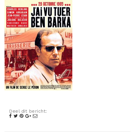
Misdaad
Musical
Oorlogsfilm
Romantische komedie
Thriller
Deel dit bericht: