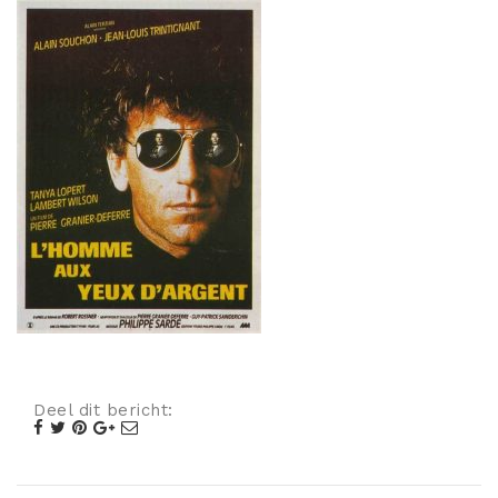
Misdaad
Musical
Oorlogsfilm
Romantische komedie
Thriller
Deel dit bericht: