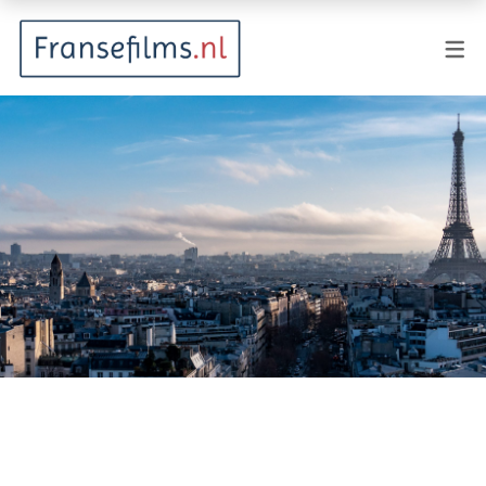
FILMGENRES
Actiefilm
Animatie
Documentaire
Drama
Fantasy
Horror
Komedie
Kostuumdrama