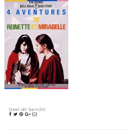
Misdaad
Musical
Oorlogsfilm
Romantische komedie
Thriller
Deel dit bericht: