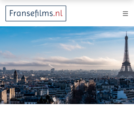
FILMGENRES
Actiefilm
Animatie
Documentaire
Drama
Fantasy
Horror
Komedie
Kostuumdrama