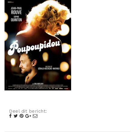
Misdaad
Musical
Oorlogsfilm
Romantische komedie
Thriller
Deel dit bericht: