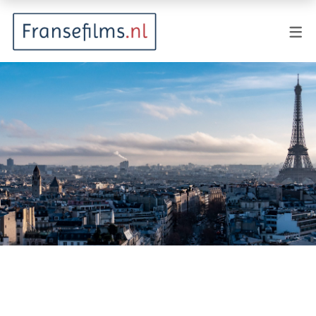
FILMGENRES
Actiefilm
Animatie
Documentaire
Drama
Fantasy
Horror
Komedie
Kostuumdrama