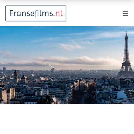
FILMGENRES
Actiefilm
Animatie
Documentaire
Drama
Fantasy
Horror
Komedie
Kostuumdrama