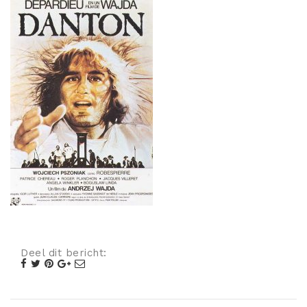
Misdaad
Musical
Oorlogsfilm
Romantische komedie
Thriller
Deel dit bericht: