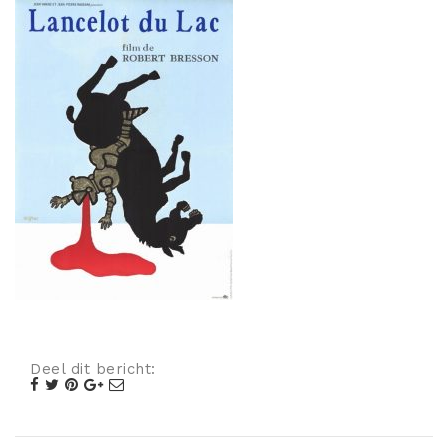
Misdaad
Musical
Oorlogsfilm
Romantische komedie
Thriller
Deel dit bericht: