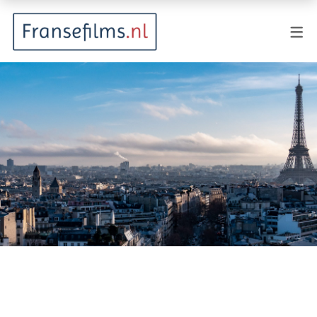
FILMGENRES
Actiefilm
Animatie
Documentaire
Drama
Fantasy
Horror
Komedie
Kostuumdrama