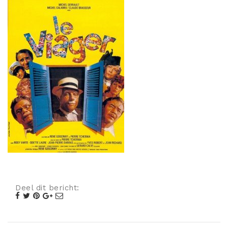
Misdaad
Musical
Oorlogsfilm
Romantische komedie
Thriller
Deel dit bericht: