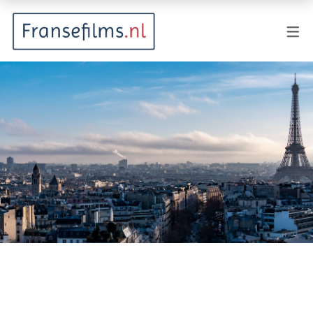
FILMGENRES
Actiefilm
Animatie
Documentaire
Drama
Fantasy
Horror
Komedie
Kostuumdrama