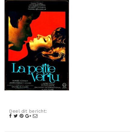
Misdaad
Musical
Oorlogsfilm
Romantische komedie
Thriller
Deel dit bericht: