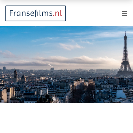
FILMGENRES
Actiefilm
Animatie
Documentaire
Drama
Fantasy
Horror
Komedie
Kostuumdrama