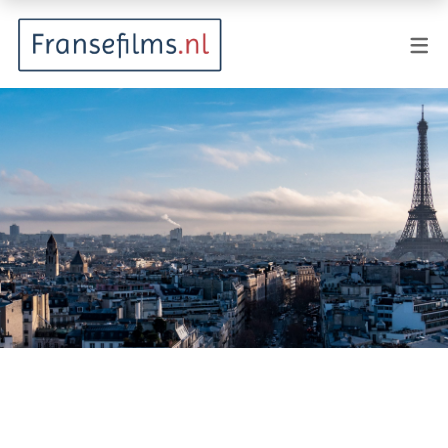
FILMGENRES
Actiefilm
Animatie
Documentaire
Drama
Fantasy
Horror
Komedie
Kostuumdrama