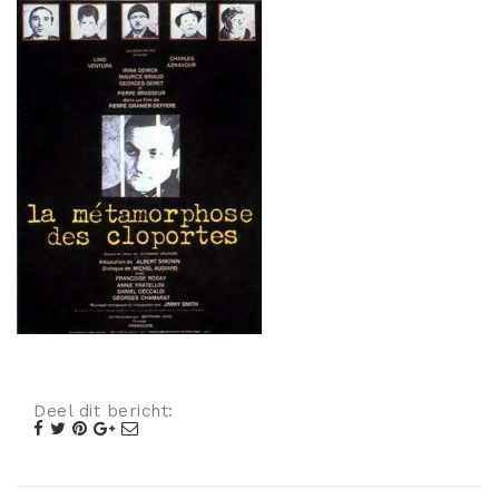
Misdaad
Musical
Oorlogsfilm
Romantische komedie
Thriller
Deel dit bericht: