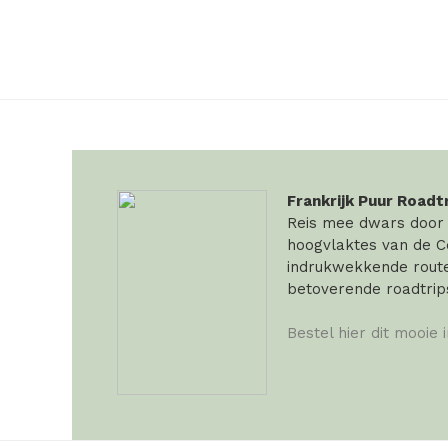
Frankrijk Puur Roadt
Reis mee dwars door F
hoogvlaktes van de Ce
indrukwekkende routes
betoverende roadtrip
Bestel hier dit mooie 