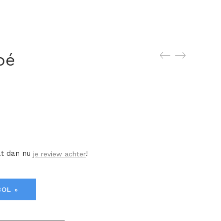
oé
at dan nu
!
je review achter
BOL »