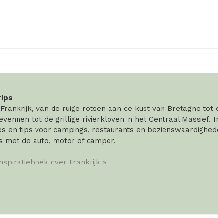
rips
rankrijk, van de ruige rotsen aan de kust van Bretagne tot
vennen tot de grillige rivierkloven in het Centraal Massief. 
 en tips voor campings, restaurants en bezienswaardigheden
s met de auto, motor of camper.
inspiratieboek over Frankrijk »