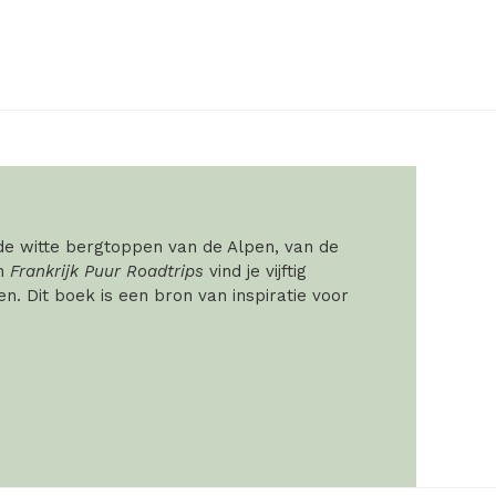
 de witte bergtoppen van de Alpen, van de
In
Frankrijk Puur Roadtrips
vind je vijftig
. Dit boek is een bron van inspiratie voor