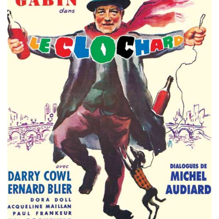
Misdaad
Musical
Oorlogsfilm
Romantische komedie
Thriller