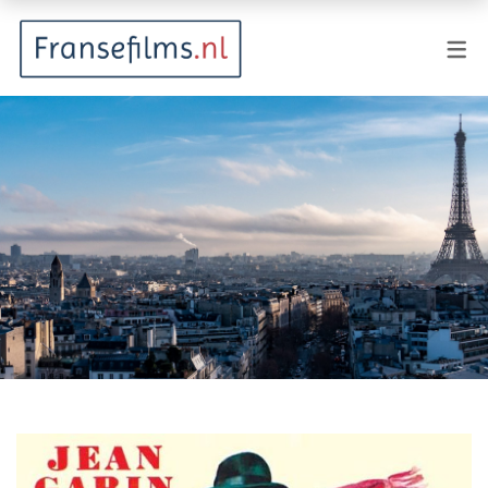
FILMGENRES
Actiefilm
Animatie
Documentaire
Drama
Fantasy
Horror
Komedie
Kostuumdrama