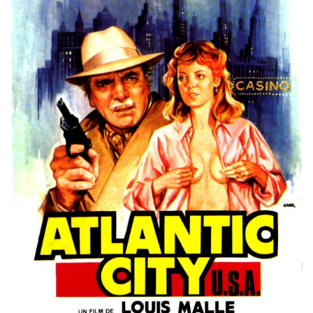
Misdaad
Musical
Oorlogsfilm
Romantische komedie
Thriller