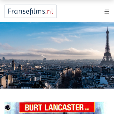
FILMGENRES
Actiefilm
Animatie
Documentaire
Drama
Fantasy
Horror
Komedie
Kostuumdrama