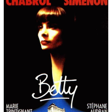
Misdaad
Musical
Oorlogsfilm
Romantische komedie
Thriller