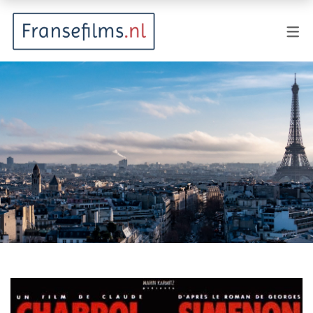
FILMGENRES
Actiefilm
Animatie
Documentaire
Drama
Fantasy
Horror
Komedie
Kostuumdrama