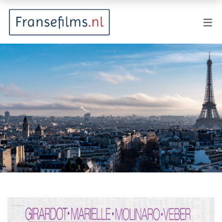
FILMGENRES
Actiefilm
Animatie
Documentaire
Drama
Fantasy
Horror
Komedie
Kostuumdrama