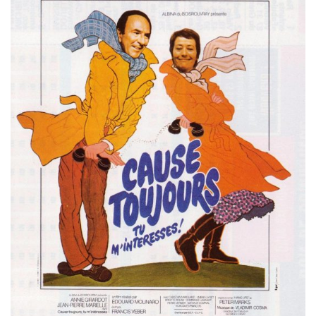
Misdaad
Musical
Oorlogsfilm
Romantische komedie
Thriller