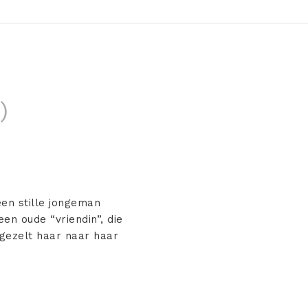
)
een stille jongeman
een oude “vriendin”, die
rgezelt haar naar haar