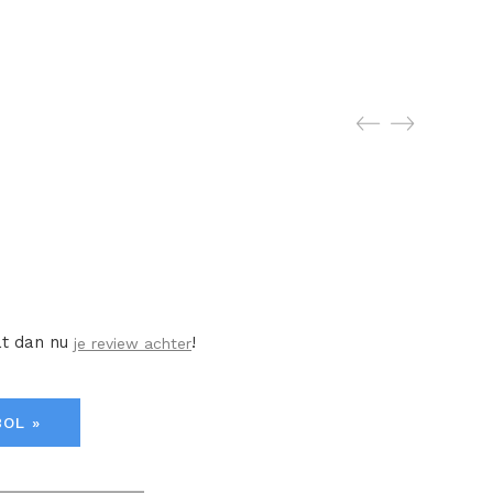
at dan nu
!
je review achter
BOL »