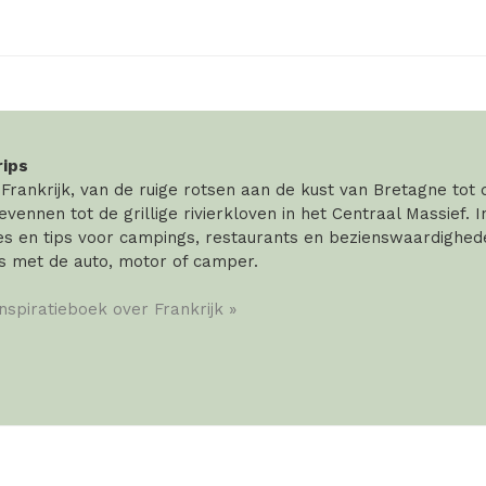
rips
rankrijk, van de ruige rotsen aan de kust van Bretagne tot
vennen tot de grillige rivierkloven in het Centraal Massief. 
 en tips voor campings, restaurants en bezienswaardigheden
s met de auto, motor of camper.
inspiratieboek over Frankrijk »