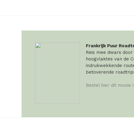
Frankrijk Puur Roadt
Reis mee dwars door F
hoogvlaktes van de Ce
indrukwekkende routes
betoverende roadtrip
Bestel hier dit mooie 