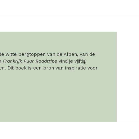
 de witte bergtoppen van de Alpen, van de
In
Frankrijk Puur Roadtrips
vind je vijftig
. Dit boek is een bron van inspiratie voor