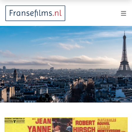
FILMGENRES
Actiefilm
Animatie
Documentaire
Drama
Fantasy
Horror
Komedie
Kostuumdrama