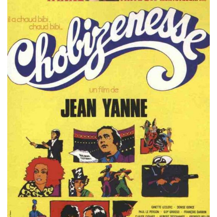
Misdaad
Musical
Oorlogsfilm
Romantische komedie
Thriller