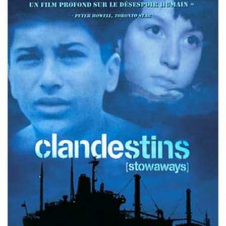
Misdaad
Musical
Oorlogsfilm
Romantische komedie
Thriller