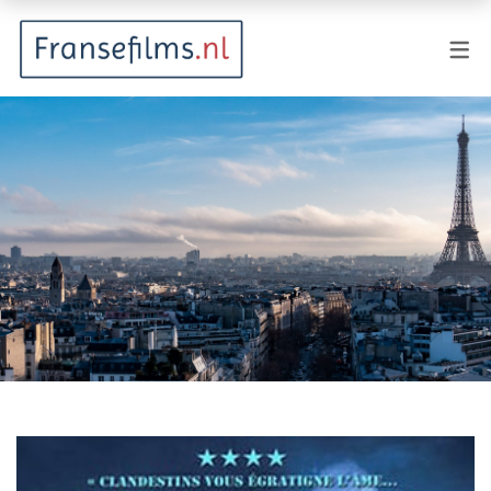
FILMGENRES
Actiefilm
Animatie
Documentaire
Drama
Fantasy
Horror
Komedie
Kostuumdrama