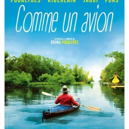
Misdaad
Musical
Oorlogsfilm
Romantische komedie
Thriller