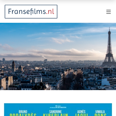
FILMGENRES
Actiefilm
Animatie
Documentaire
Drama
Fantasy
Horror
Komedie
Kostuumdrama