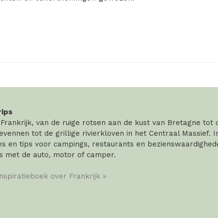
rips
rankrijk, van de ruige rotsen aan de kust van Bretagne tot
vennen tot de grillige rivierkloven in het Centraal Massief. 
 en tips voor campings, restaurants en bezienswaardigheden
s met de auto, motor of camper.
inspiratieboek over Frankrijk »