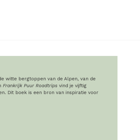
 de witte bergtoppen van de Alpen, van de
In
Frankrijk Puur Roadtrips
vind je vijftig
. Dit boek is een bron van inspiratie voor