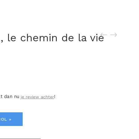
 le chemin de la vie
at dan nu
!
je review achter
BOL »