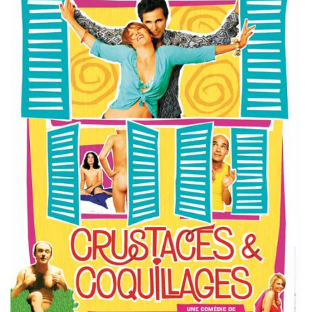
Misdaad
Musical
Oorlogsfilm
Romantische komedie
Thriller