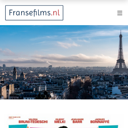
FILMGENRES
Actiefilm
Animatie
Documentaire
Drama
Fantasy
Horror
Komedie
Kostuumdrama