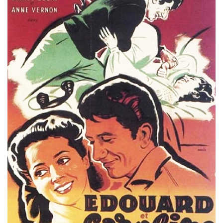
Misdaad
Musical
Oorlogsfilm
Romantische komedie
Thriller