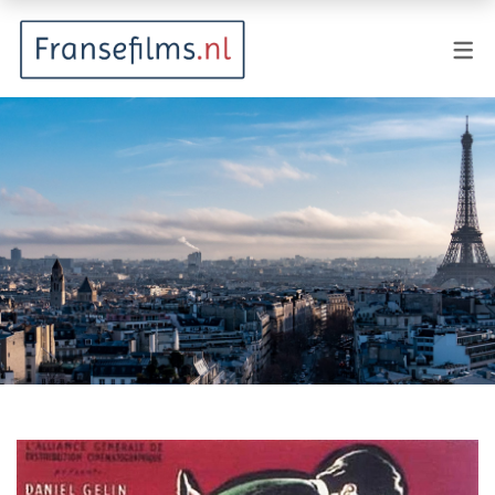
FILMGENRES
Actiefilm
Animatie
Documentaire
Drama
Fantasy
Horror
Komedie
Kostuumdrama