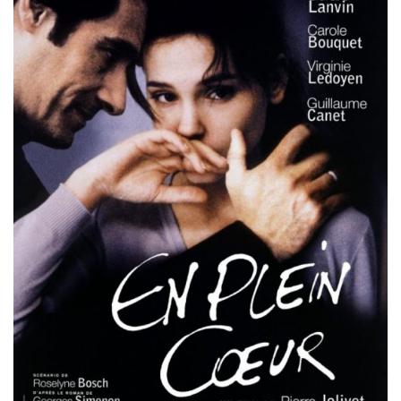
Misdaad
Musical
Oorlogsfilm
Romantische komedie
Thriller