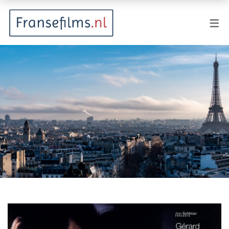
FILMGENRES
Actiefilm
Animatie
Documentaire
Drama
Fantasy
Horror
Komedie
Kostuumdrama