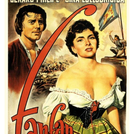
Misdaad
Musical
Oorlogsfilm
Romantische komedie
Thriller