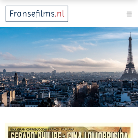
FILMGENRES
Actiefilm
Animatie
Documentaire
Drama
Fantasy
Horror
Komedie
Kostuumdrama