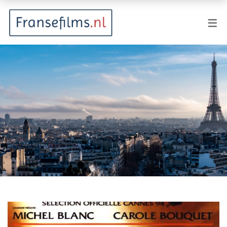
FILMGENRES
Actiefilm
Animatie
Documentaire
Drama
Fantasy
Horror
Komedie
Kostuumdrama