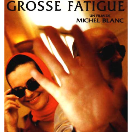
Misdaad
Musical
Oorlogsfilm
Romantische komedie
Thriller