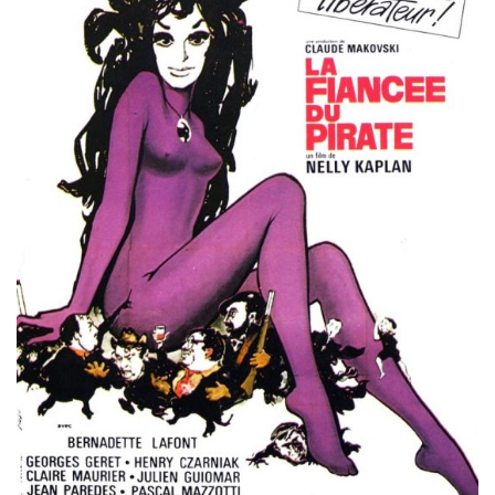
Misdaad
Musical
Oorlogsfilm
Romantische komedie
Thriller