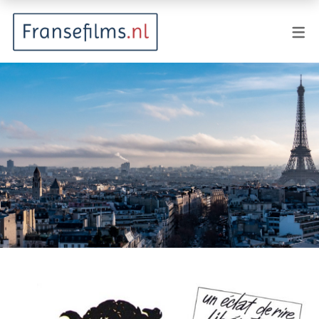
FILMGENRES
Actiefilm
Animatie
Documentaire
Drama
Fantasy
Horror
Komedie
Kostuumdrama