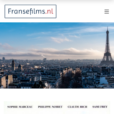
FILMGENRES
Actiefilm
Animatie
Documentaire
Drama
Fantasy
Horror
Komedie
Kostuumdrama