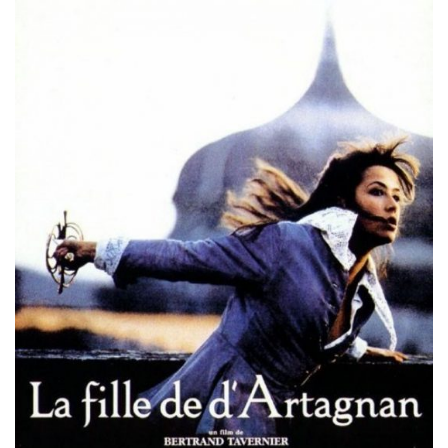
Misdaad
Musical
Oorlogsfilm
Romantische komedie
Thriller