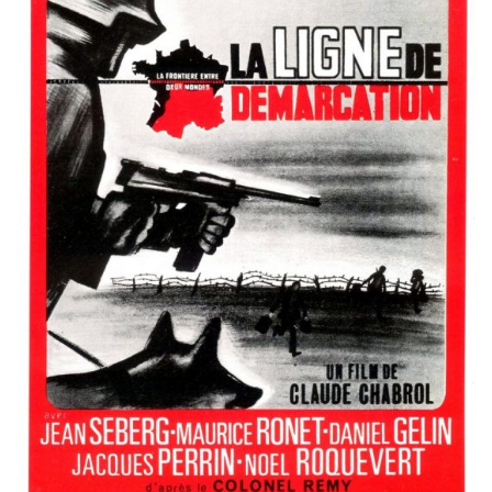
Misdaad
Musical
Oorlogsfilm
Romantische komedie
Thriller