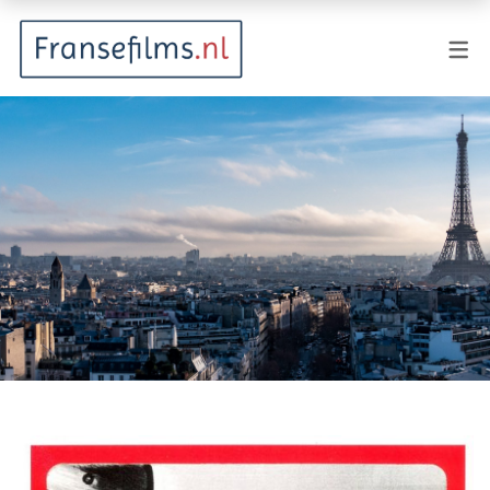
FILMGENRES
Actiefilm
Animatie
Documentaire
Drama
Fantasy
Horror
Komedie
Kostuumdrama