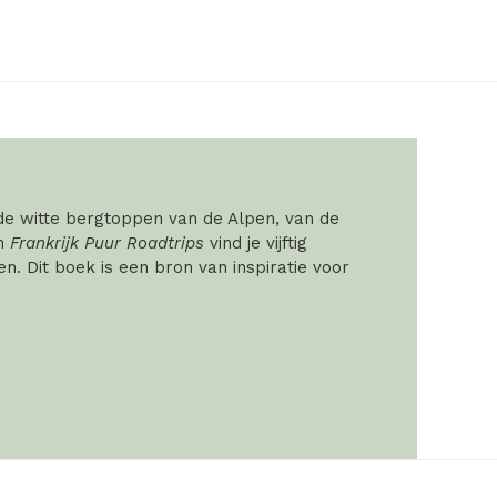
 de witte bergtoppen van de Alpen, van de
In
Frankrijk Puur Roadtrips
vind je vijftig
. Dit boek is een bron van inspiratie voor