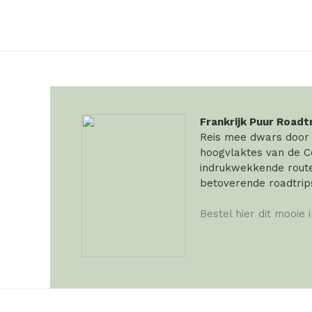
Frankrijk Puur Roadt
Reis mee dwars door F
hoogvlaktes van de Ce
indrukwekkende routes
betoverende roadtrip
Bestel hier dit mooie 