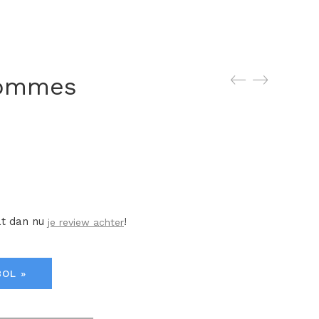
hommes
at dan nu
!
je review achter
BOL »