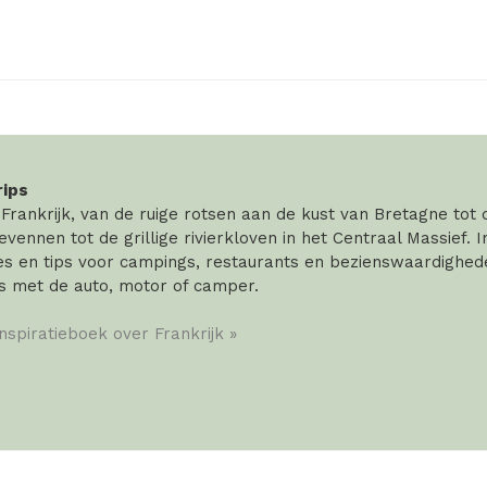
rips
rankrijk, van de ruige rotsen aan de kust van Bretagne tot
vennen tot de grillige rivierkloven in het Centraal Massief. 
 en tips voor campings, restaurants en bezienswaardigheden
s met de auto, motor of camper.
inspiratieboek over Frankrijk »