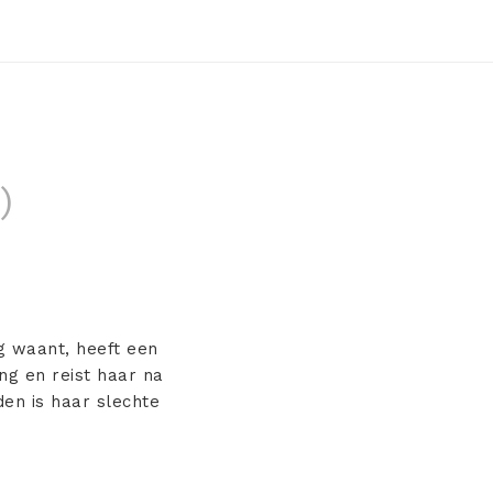
)
ng waant, heeft een
ng en reist haar na
en is haar slechte