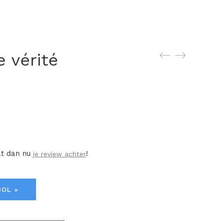
 vérité
at dan nu
!
je review achter
BOL »