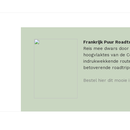
Frankrijk Puur Roadt
Reis mee dwars door F
hoogvlaktes van de Ce
indrukwekkende routes
betoverende roadtrip
Bestel hier dit mooie 