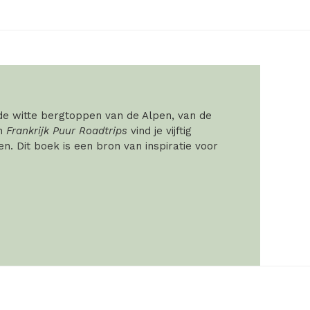
 de witte bergtoppen van de Alpen, van de
In
Frankrijk Puur Roadtrips
vind je vijftig
. Dit boek is een bron van inspiratie voor