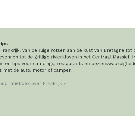
rips
rankrijk, van de ruige rotsen aan de kust van Bretagne tot
vennen tot de grillige rivierkloven in het Centraal Massief. 
 en tips voor campings, restaurants en bezienswaardigheden
s met de auto, motor of camper.
inspiratieboek over Frankrijk »