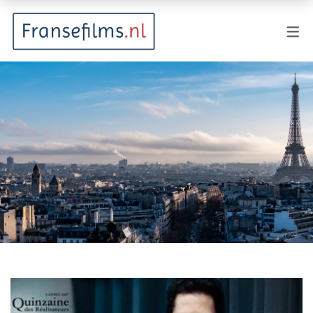
FILMGENRES
Actiefilm
Animatie
Documentaire
Drama
Fantasy
Horror
Komedie
Kostuumdrama