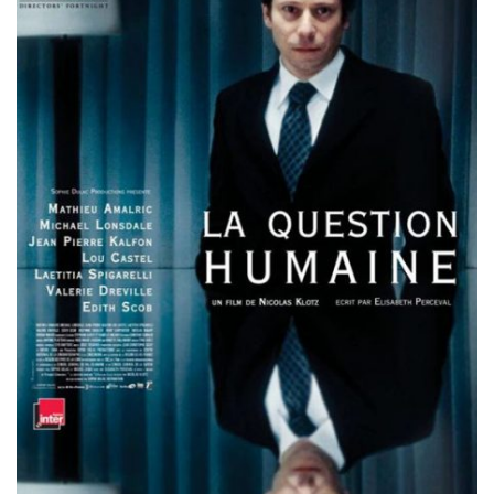
Misdaad
Musical
Oorlogsfilm
Romantische komedie
Thriller