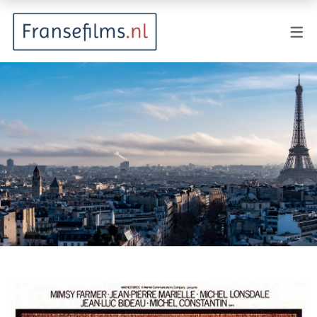
FILMGENRES
Actiefilm
Animatie
Documentaire
Drama
Fantasy
Horror
Komedie
Kostuumdrama