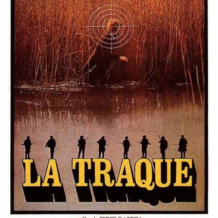
Misdaad
Musical
Oorlogsfilm
Romantische komedie
Thriller