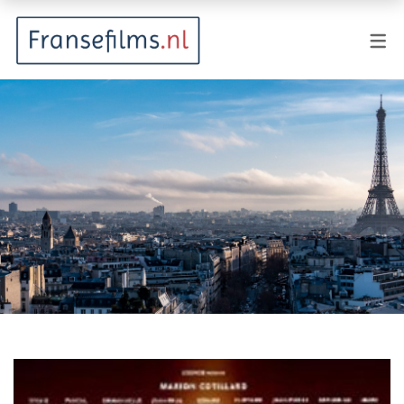
FILMGENRES
Actiefilm
Animatie
Documentaire
Drama
Fantasy
Horror
Komedie
Kostuumdrama