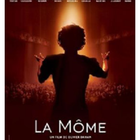
Misdaad
Musical
Oorlogsfilm
Romantische komedie
Thriller