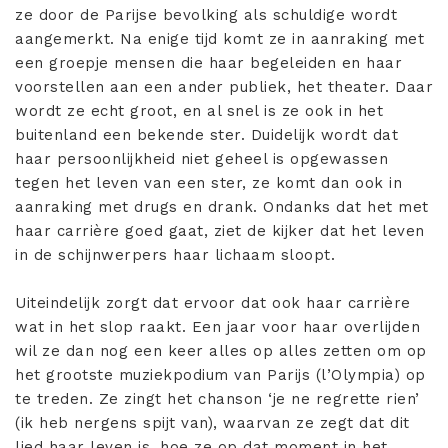
ze door de Parijse bevolking als schuldige wordt
aangemerkt. Na enige tijd komt ze in aanraking met
een groepje mensen die haar begeleiden en haar
voorstellen aan een ander publiek, het theater. Daar
wordt ze echt groot, en al snel is ze ook in het
buitenland een bekende ster. Duidelijk wordt dat
haar persoonlijkheid niet geheel is opgewassen
tegen het leven van een ster, ze komt dan ook in
aanraking met drugs en drank. Ondanks dat het met
haar carrière goed gaat, ziet de kijker dat het leven
in de schijnwerpers haar lichaam sloopt.
Uiteindelijk zorgt dat ervoor dat ook haar carrière
wat in het slop raakt. Een jaar voor haar overlijden
wil ze dan nog een keer alles op alles zetten om op
het grootste muziekpodium van Parijs (l’Olympia) op
te treden. Ze zingt het chanson ‘je ne regrette rien’
(ik heb nergens spijt van), waarvan ze zegt dat dit
lied haar leven is, hoe ze op dat moment in het