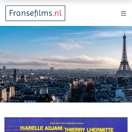
FILMGENRES
Actiefilm
Animatie
Documentaire
Drama
Fantasy
Horror
Komedie
Kostuumdrama