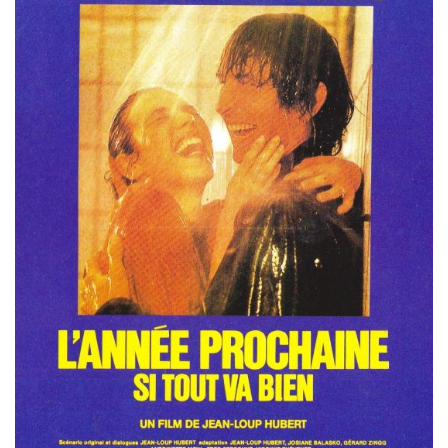
Misdaad
Musical
Oorlogsfilm
Romantische komedie
Thriller