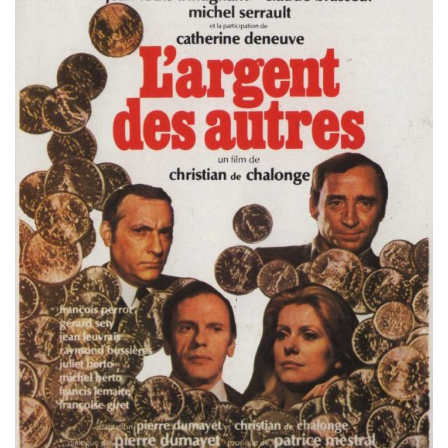
Misdaad
Musical
Oorlogsfilm
Romantische komedie
Thriller