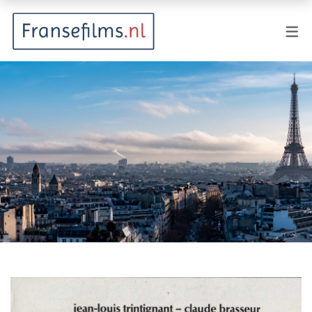
FILMGENRES
Actiefilm
Animatie
Documentaire
Drama
Fantasy
Horror
Komedie
Kostuumdrama