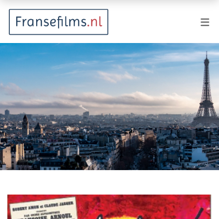
FILMGENRES
Actiefilm
Animatie
Documentaire
Drama
Fantasy
Horror
Komedie
Kostuumdrama