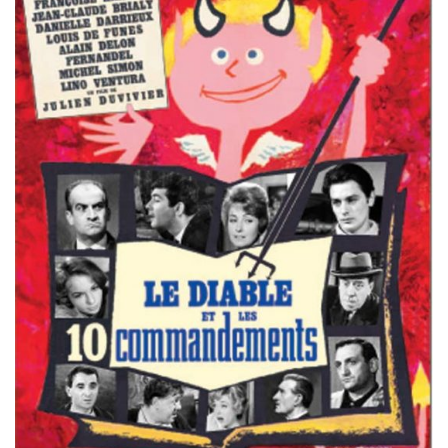
Misdaad
Musical
Oorlogsfilm
Romantische komedie
Thriller