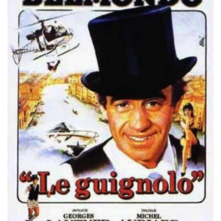
Misdaad
Musical
Oorlogsfilm
Romantische komedie
Thriller