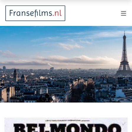
FILMGENRES
Actiefilm
Animatie
Documentaire
Drama
Fantasy
Horror
Komedie
Kostuumdrama