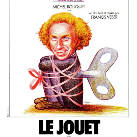
Misdaad
Musical
Oorlogsfilm
Romantische komedie
Thriller