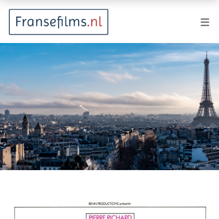
FILMGENRES
Actiefilm
Animatie
Documentaire
Drama
Fantasy
Horror
Komedie
Kostuumdrama