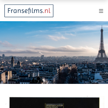
FILMGENRES
Actiefilm
Animatie
Documentaire
Drama
Fantasy
Horror
Komedie
Kostuumdrama