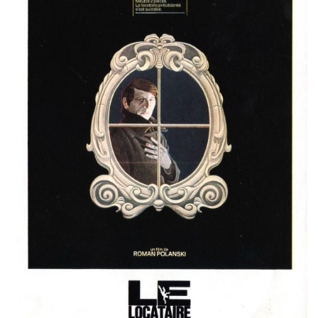
Misdaad
Musical
Oorlogsfilm
Romantische komedie
Thriller