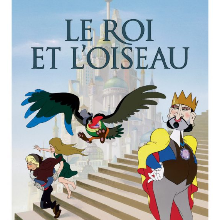
Misdaad
Musical
Oorlogsfilm
Romantische komedie
Thriller