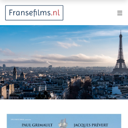
FILMGENRES
Actiefilm
Animatie
Documentaire
Drama
Fantasy
Horror
Komedie
Kostuumdrama