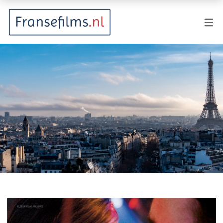
FILMGENRES
Actiefilm
Animatie
Documentaire
Drama
Fantasy
Horror
Komedie
Kostuumdrama