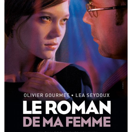
Misdaad
Musical
Oorlogsfilm
Romantische komedie
Thriller