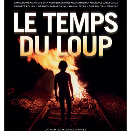
Misdaad
Musical
Oorlogsfilm
Romantische komedie
Thriller