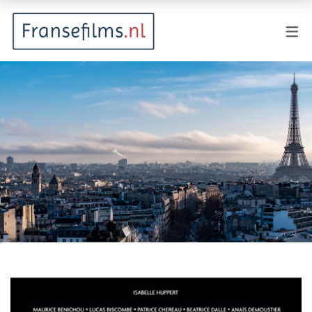
FILMGENRES
Actiefilm
Animatie
Documentaire
Drama
Fantasy
Horror
Komedie
Kostuumdrama