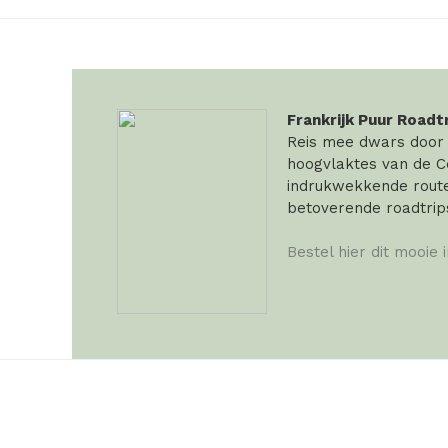
Frankrijk Puur Roadt
Reis mee dwars door F
hoogvlaktes van de Ce
indrukwekkende routes
betoverende roadtrip
Bestel hier dit mooie 