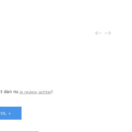
at dan nu
!
je review achter
BOL »