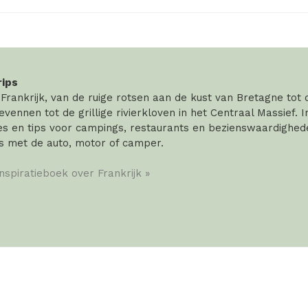
rips
rankrijk, van de ruige rotsen aan de kust van Bretagne tot
vennen tot de grillige rivierkloven in het Centraal Massief. 
 en tips voor campings, restaurants en bezienswaardigheden
s met de auto, motor of camper.
inspiratieboek over Frankrijk »