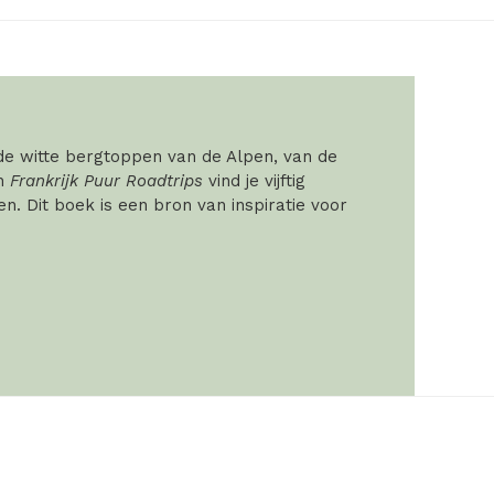
 de witte bergtoppen van de Alpen, van de
In
Frankrijk Puur Roadtrips
vind je vijftig
. Dit boek is een bron van inspiratie voor