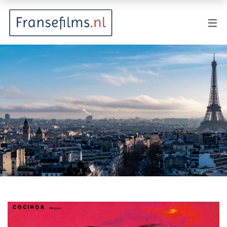
FILMGENRES
Actiefilm
Animatie
Documentaire
Drama
Fantasy
Horror
Komedie
Kostuumdrama