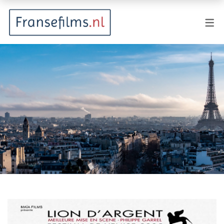
FILMGENRES
Actiefilm
Animatie
Documentaire
Drama
Fantasy
Horror
Komedie
Kostuumdrama