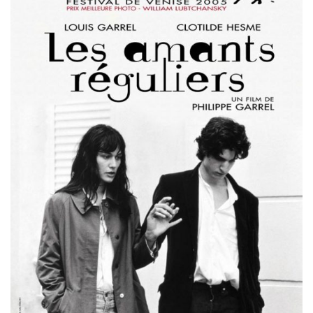
Misdaad
Musical
Oorlogsfilm
Romantische komedie
Thriller