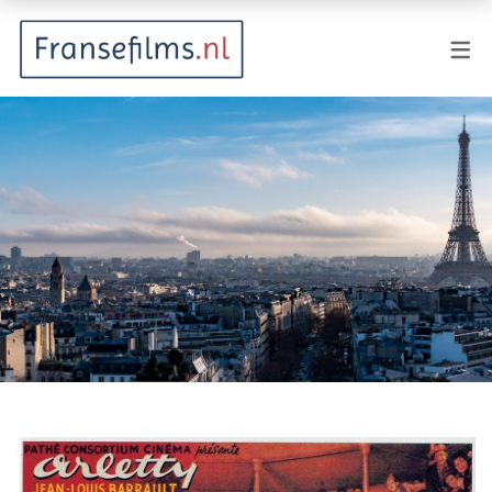
FILMGENRES
Actiefilm
Animatie
Documentaire
Drama
Fantasy
Horror
Komedie
Kostuumdrama