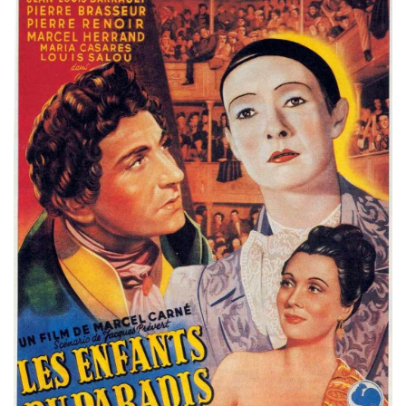
Misdaad
Musical
Oorlogsfilm
Romantische komedie
Thriller