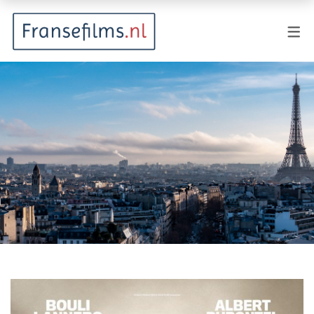
FILMGENRES
Actiefilm
Animatie
Documentaire
Drama
Fantasy
Horror
Komedie
Kostuumdrama