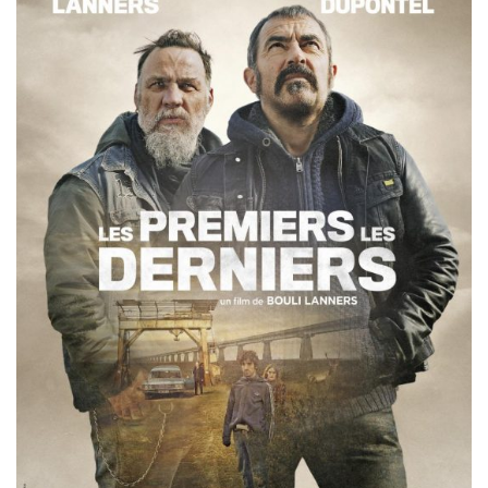
Misdaad
Musical
Oorlogsfilm
Romantische komedie
Thriller