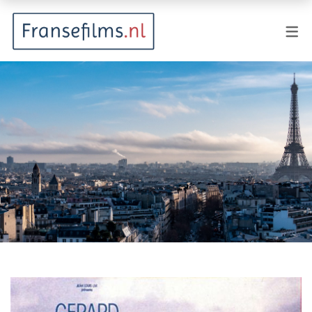
FILMGENRES
Actiefilm
Animatie
Documentaire
Drama
Fantasy
Horror
Komedie
Kostuumdrama