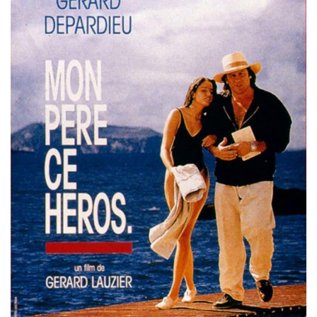
Misdaad
Musical
Oorlogsfilm
Romantische komedie
Thriller